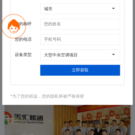
您的称呼
多样化的解决方案
您的电话
设备类型
资深设计师为不同项目制定不同的安装方案，满足各种场所的
应用需求。
立即获取
03
*为了您的权益，您的隐私将被严格保密