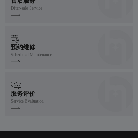
售后服务
Dfter-sale Service
预约维修
Scheduled Maintenance
服务评价
Service Evaluation