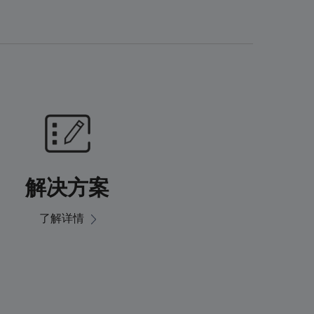
解决方案
了解详情