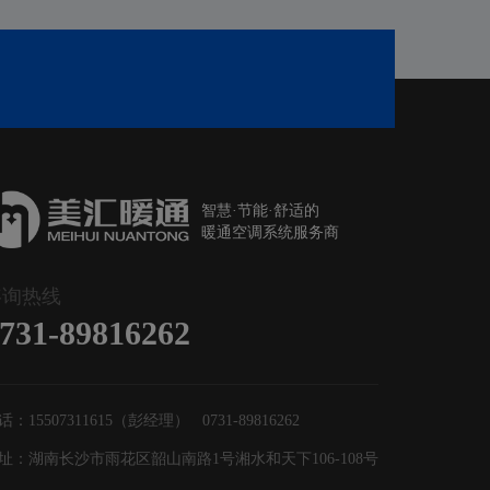
智慧·节能·舒适的
暖通空调系统服务商
咨询热线
731-89816262
话：15507311615（彭经理） 0731-89816262
址：湖南长沙市雨花区韶山南路1号湘水和天下106-108号