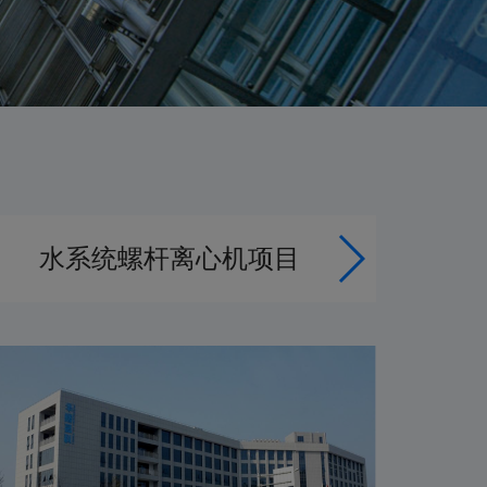
水系统螺杆离心机项目