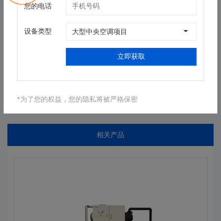
性能
您的电话
制冷量(KW)
水源工况：356~1455；地源工况：351~1443
制热量(KW)
水源工况：370~1482；地源工况：355~1462
电源
设备类型
额定电压（V-PH-Hz）
380-3-50
立即获取
返回列表
*为了您的权益，您的隐私将被严格保密
相关产品