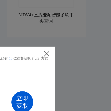
MDV4+直流变频智能多联中
央空调
天已有
16
位访客获取了设计方案
立即
获取