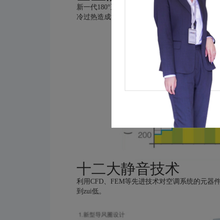
新一代180°正弦波直流变频技术驱动，真正
冷过热造成浪费与不适。
十二大静音技术
利用CFD、FEM等先进技术对空调系统的元
到zui低。